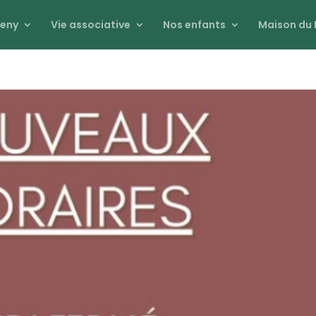
eny
Vie associative
Nos enfants
Maison du 