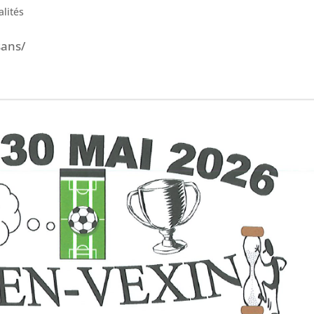
alités
sans/