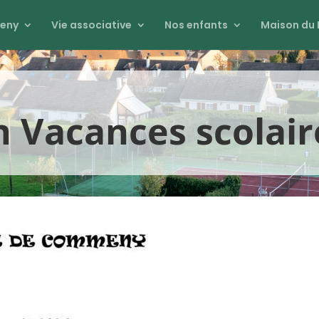
eny
Vie associative
Nos enfants
Maison du 
n Vacances scolair