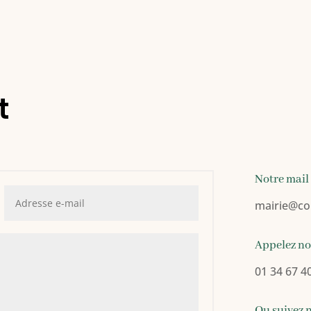
t
Notre mail
mairie
@co
Appelez n
01 34 67 4
Ou suivez 