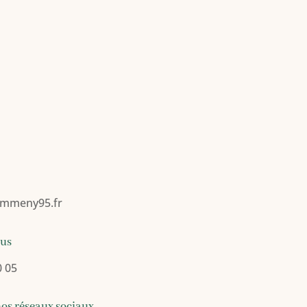
mmeny95.fr
ous
0 05
nos réseaux sociaux