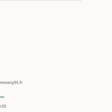
mmeny95.fr
ous
0 05