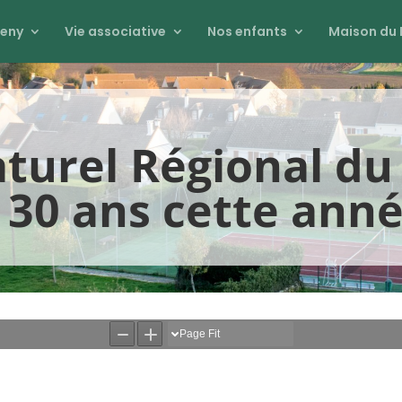
eny
Vie associative
Nos enfants
Maison du 
aturel Régional du
 30 ans cette anné