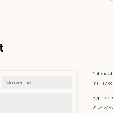
t
Notre mail
mairie
@co
Appelez n
01 34 67 4