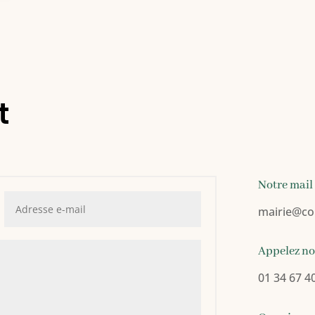
t
Notre mail
mairie
@co
Appelez n
01 34 67 4