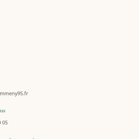
mmeny95.fr
ous
0 05