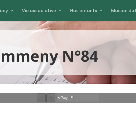
eny
Vie associative
Nos enfants
Maison du 
Commeny N°84