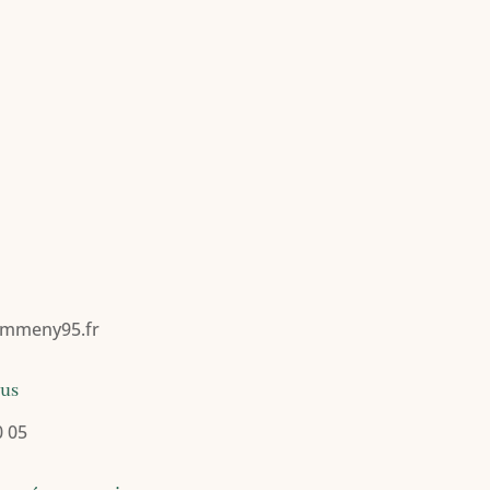
mmeny95.fr
ous
0 05