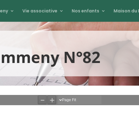
eny
Vie associative
Nos enfants
Maison du 
Commeny N°82