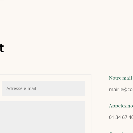
t
Notre mail
mairie
@co
Appelez n
01 34 67 4