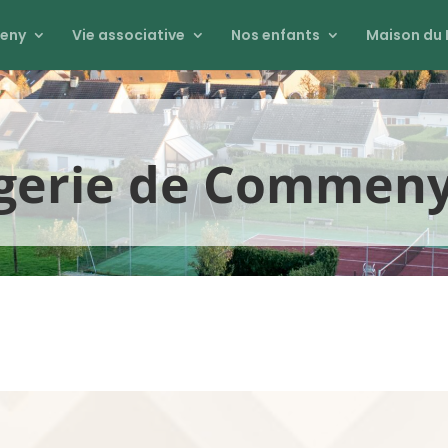
eny
Vie associative
Nos enfants
Maison du 
gerie de Commen