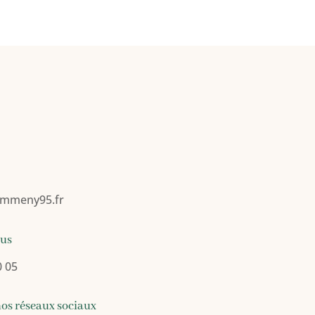
mmeny95.fr
ous
0 05
nos réseaux sociaux