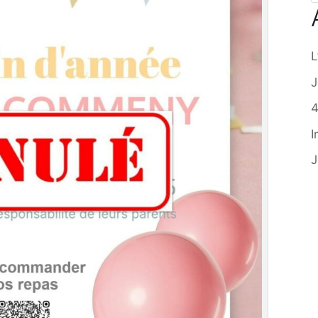
L
J
I
J