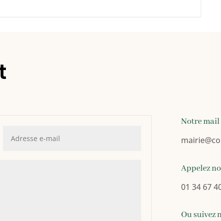
t
Notre mail
mairie
@co
Appelez n
01 34 67 4
Ou suivez 