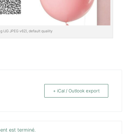
g IJG JPEG v62), default quality
+ iCal / Outlook export
ent est terminé.