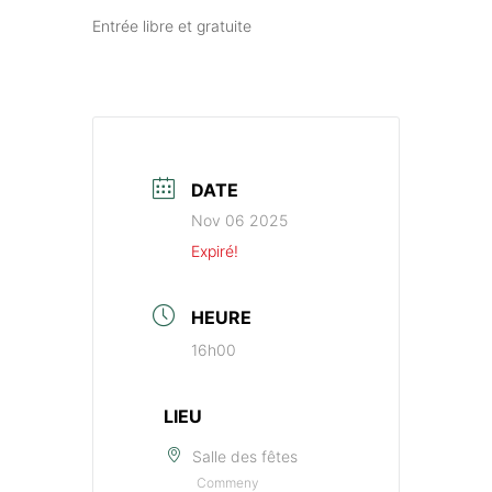
Entrée libre et gratuite
DATE
Nov 06 2025
Expiré!
HEURE
16h00
LIEU
Salle des fêtes
Commeny